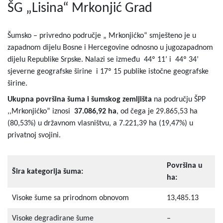
ŠG „Lisina“ Mrkonjić Grad
Šumsko – privredno područje „ Mrkonjićko“ smješteno je u
zapadnom dijelu Bosne i Hercegovine odnosno u jugozapadnom
dijelu Republike Srpske. Nalazi se između 44º 11’ i 44º 34’
sjeverne geografske širine i 17º 15 publike istočne geografske
širine.
Ukupna površina šuma i šumskog zemljišta
na području ŠPP
,,Mrkonjićko” iznosi
37.086,92 ha
, od čega je 29.865,53 ha
(80,53%) u državnom vlasništvu, a 7.221,39 ha (19,47%) u
privatnoj svojini.
Površina u
Šira kategorija šuma:
ha:
Visoke šume sa prirodnom obnovom
13,485.13
Visoke degradirane šume
–