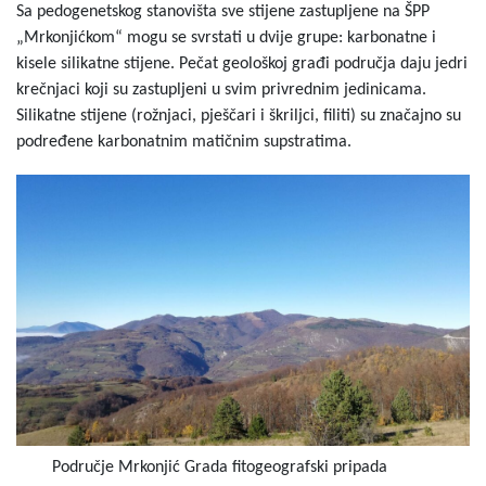
Sa pedogenetskog stanovišta sve stijene zastupljene na ŠPP
„Mrkonjićkom“ mogu se svrstati u dvije grupe: karbonatne i
kisele silikatne stijene. Pečat geološkoj građi područja daju jedri
krečnjaci koji su zastupljeni u svim privrednim jedinicama.
Silikatne stijene (rožnjaci, pješčari i škriljci, filiti) su značajno su
podređene karbonatnim matičnim supstratima.
Područje Mrkonjić Grada fitogeografski pripada