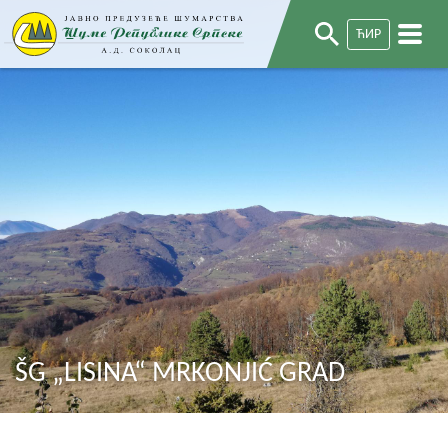
ЋИР
ŠG „LISINA“ MRKONJIĆ GRAD