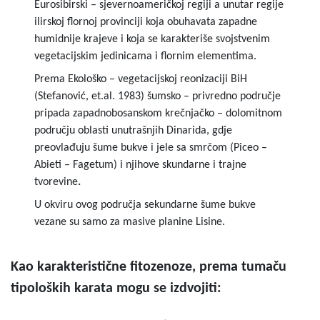
Eurosibirski – sjevernoameričkoj regiji a unutar regije
ilirskoj flornoj provinciji koja obuhavata zapadne
humidnije krajeve i koja se karakteriše svojstvenim
vegetacijskim jedinicama i flornim elementima.
Prema Ekološko – vegetacijskoj reonizaciji BiH
(Stefanović, et.al. 1983) šumsko – privredno područje
pripada zapadnobosanskom krečnjačko – dolomitnom
području oblasti unutrašnjih Dinarida, gdje
preovlađuju šume bukve i jele sa smrčom (Piceo –
Abieti – Fagetum) i njihove skundarne i trajne
tvorevine
.
U okviru ovog područja sekundarne šume bukve
vezane su samo za masive planine Lisine.
Kao karakteristične fitozenoze, prema tumaču
tipoloških karata mogu se izdvojiti: