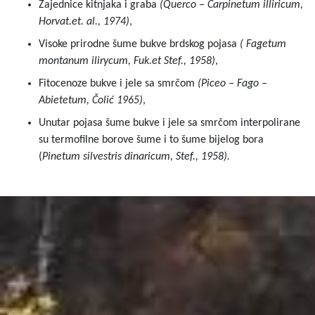
Zajednice kitnjaka i graba
(Querco – Carpinetum illiricum,
Horvat.et. al., 1974)
,
Visoke prirodne šume bukve brdskog pojasa
( Fagetum
montanum ilirycum, Fuk.et Stef., 1958)
,
Fitocenoze bukve i jele sa smrčom
(Piceo – Fago –
Abietetum, Čolić 1965)
,
Unutar pojasa šume bukve i jele sa smrčom interpolirane
su termofilne borove šume i to šume bijelog bora
(
Pinetum silvestris dinaricum, Stef., 1958).