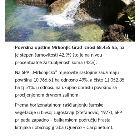
Površina opštine Mrkonjić Grad iznosi 68.455 ha
, pa
je stepen šumovitosti 42,9% što je na nivou
procentualne zastupljenosti šuma (43%).
Na ŠPP ,,Mrkonjićko” mješovite sastojine zauzimaju
površinu 10.766,61 ha odnosno 49%, a čiste 11.052,85
ha tj 51%. u odnosu na ukupno obraslu površinu sa
procijenjenom drvnom zalihom.
Prema horizonatalnom raščlanjenju šumske
vegetacije u bivšoj Jugoslaviji (Stefanović, 1977), ŠPP
pripada zapadno – balkanskom području hrasta
kitnjaka i običnog graba (Querco – Carpinetum).