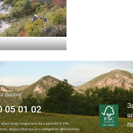
za dojave
0 05 01 02
građani imaju mogućnost da u periodu 0-24h,
vno, dojave informacije o nelegalnim aktivnostima