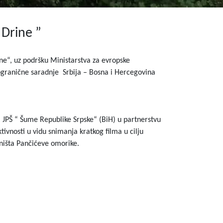
 Drine ”
rine“, uz podršku Ministarstva za evropske
kogranične saradnje Srbija – Bosna i Hercegovina
 i JPŠ “ Šume Republike Srpske“ (BiH) u partnerstvu
tivnosti u vidu snimanja kratkog filma u cilju
aništa Pančićeve omorike.