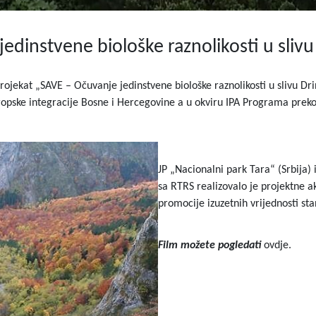
dinstvene biološke raznolikosti u slivu
 Projekat „SAVE – Očuvanje jedinstvene biološke raznolikosti u slivu D
evropske integracije Bosne i Hercegovine a u okviru IPA Programa pre
JP „Nacionalni park Tara“ (Srbija)
sa RTRS realizovalo je projektne ak
promocije izuzetnih vrijednosti st
Film možete pogledati
ovdje.