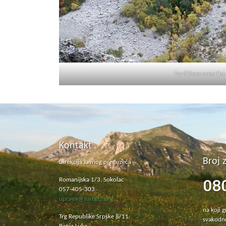
Pančićeva omorika
Kontakt
Broj 
Direkcija Javnog preduzeća
08
Romanijska 1/3, Sokolac
057-405-303
uprava@sumers.org
na koji 
Trg Republike Srpske 8/11
svakodne