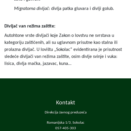
Migratorna divljač
: divlja patka gluvara i divlji golub.
Divljač van režima zaštite:
Autohtone vrste divljači koje Zakon o lovstvu ne svrstava u
kategoriju zaštićenih, ali su uglavnom prisutne kao stalna ili
prolazna divljač. U lovištu „Sokolac“ evidentirana je prisutnost
sledeće divljači van režima zaštite, osim divlje svinje i vuka:
lisica, divlja mačka, jazavac, kuna…
Kontakt
Direkcija Javnog preduzeća
Romanijska 1/3, Sokolac
057-405-303