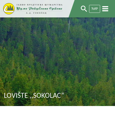
ЋИР
LOVIŠTE ,,SOKOLAC”