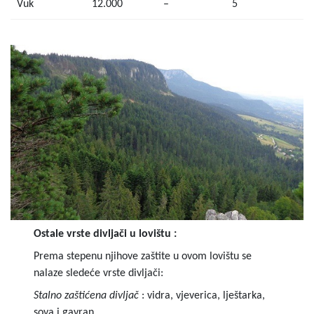
Vuk
12.000
–
5
Ostale vrste divljači u lovištu :
Prema stepenu njihove zaštite u ovom lovištu se
nalaze sledeće vrste divljači:
Stalno zaštićena divljač
: vidra, vjeverica, lještarka,
sova i gavran.