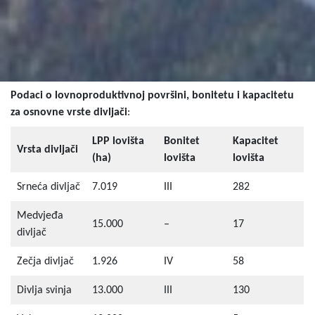
Podaci o lovnoproduktivnoj površini, bonitetu i kapacitetu
za osnovne vrste divljači
:
LPP lovišta
Bonitet
Kapacitet
Vrsta divljači
(ha)
lovišta
lovišta
Srneća divljač
7.019
III
282
Medvjeđa
15.000
–
17
divljač
Zečja divljač
1.926
IV
58
Divlja svinja
13.000
III
130