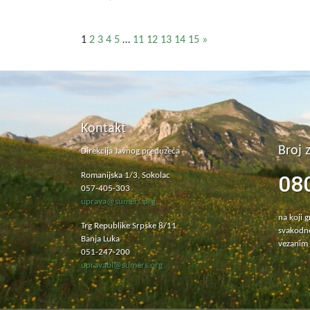
1
2
3
4
5
…
11
12
13
14
15
»
Kontakt
Broj 
Direkcija Javnog preduzeća
08
Romanijska 1/3, Sokolac
057-405-303
uprava@sumers.org
na koji 
Trg Republike Srpske 8/11
svakodne
Banja Luka
vezanim 
051-247-200
upravabl@sumers.org