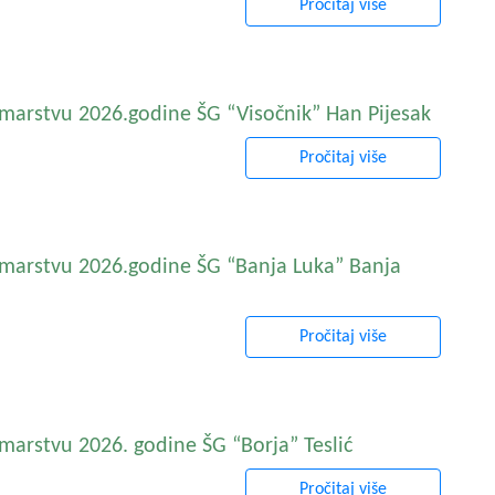
Pročitaj više
marstvu 2026.godine ŠG “Visočnik” Han Pijesak
Pročitaj više
umarstvu 2026.godine ŠG “Banja Luka” Banja
Pročitaj više
marstvu 2026. godine ŠG “Borja” Teslić
Pročitaj više