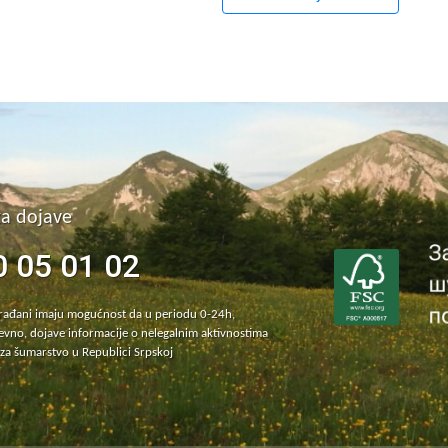
za dojave
0 05 01 02
građani imaju mogućnost da u periodu 0-24h,
vno, dojave informacije o nelegalnim aktivnostima
za šumarstvo u Republici Srpskoj