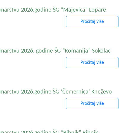
umarstvu 2026.godine ŠG “Majevica” Lopare
Pročitaj više
umarstvu 2026. godine ŠG “Romanija” Sokolac
Pročitaj više
umarstvu 2026.godine ŠG ‘Čemernica’ Kneževo
Pročitaj više