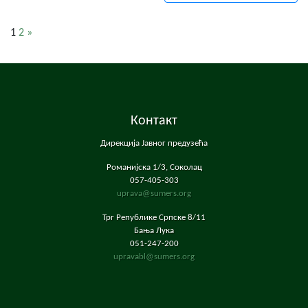
1
2
»
Контакт
Дирекција Јавног предузећа
Романијска 1/3, Соколац
057-405-303
uprava@sumers.org
Трг Републике Српске 8/11
Бања Лука
051-247-200
upravabl@sumers.org