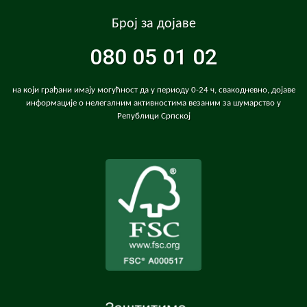
Број за дојаве
080 05 01 02
на који грађани имају могућност да у периоду 0-24 ч, свакодневно, дојаве
информације о нелегалним активностима везаним за шумарство у
Републици Српској