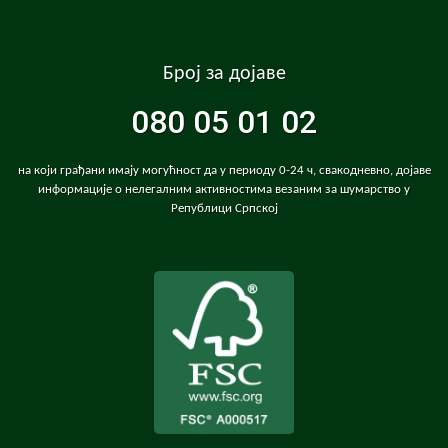
Број за дојаве
080 05 01 02
на који грађани имају могућност да у периоду 0-24 ч, свакодневно, дојаве
информације о нелегалним активностима везаним за шумарство у
Републици Српској