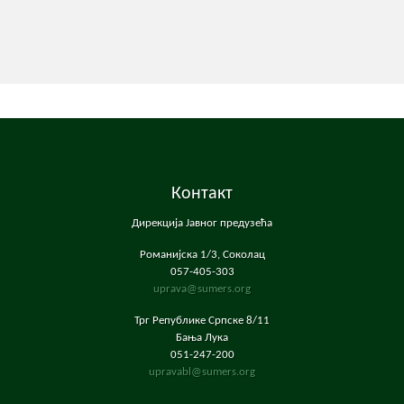
Контакт
Дирекција Јавног предузећа
Романијска 1/3, Соколац
057-405-303
uprava@sumers.org
Трг Републике Српске 8/11
Бања Лука
051-247-200
upravabl@sumers.org