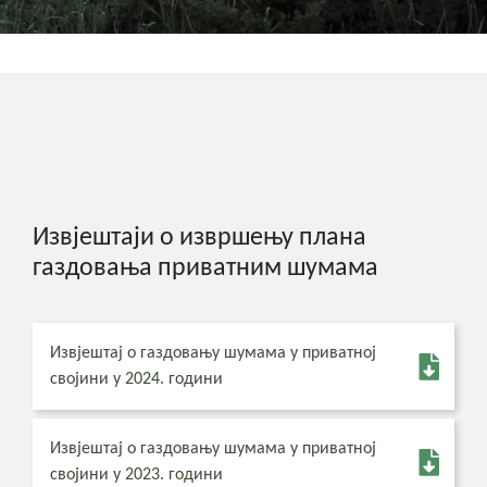
Извјештаји о извршењу плана
газдовања приватним шумама
Извјештај о газдовању шумама у приватној
својини у 2024. години
Извјештај о газдовању шумама у приватној
својини у 2023. години