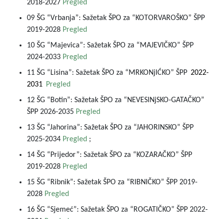
2018-2027
Pregled
09 ŠG “Vrbanja”: Sažetak ŠPO za “KOTORVAROŠKO” ŠPP
2019-2028
Pregled
10 ŠG “Majevica”: Sažetak ŠPO za “MAJEVIČKO” ŠPP
2024-2033
Pregled
11 ŠG “Lisina”: Sažetak ŠPO za “MRKONjIĆKO” ŠPP
2022-
2031
Pregled
12 ŠG “Botin”: Sažetak ŠPO za “NEVESINjSKO-GATAČKO”
ŠPP 2026-2035
Pregled
13 ŠG “Jahorina”: Sažetak ŠPO za “JAHORINSKO” ŠPP
2025-2034
Pregled
;
14 ŠG “Prijedor”: Sažetak ŠPO za “KOZARAČKO” ŠPP
2019-2028
Pregled
15 ŠG “Ribnik”: Sažetak ŠPO za “RIBNIČKO” ŠPP 2019-
2028
Pregled
16 ŠG “Sjemeć”: Sažetak ŠPO za “ROGATIČKO” ŠPP 2022-