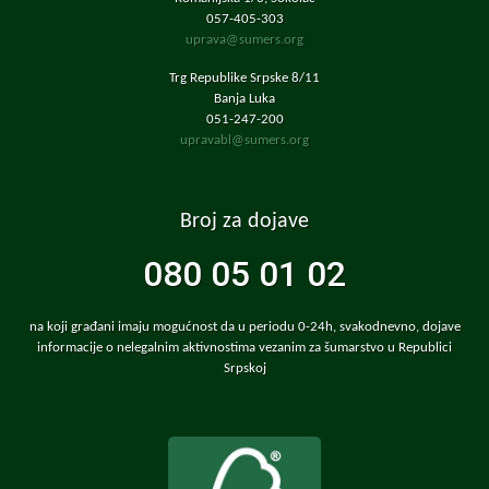
057-405-303
uprava@sumers.org
Trg Republike Srpske 8/11
Banja Luka
051-247-200
upravabl@sumers.org
Broj za dojave
080 05 01 02
na koji građani imaju mogućnost da u periodu 0-24h, svakodnevno, dojave
informacije o nelegalnim aktivnostima vezanim za šumarstvo u Republici
Srpskoj