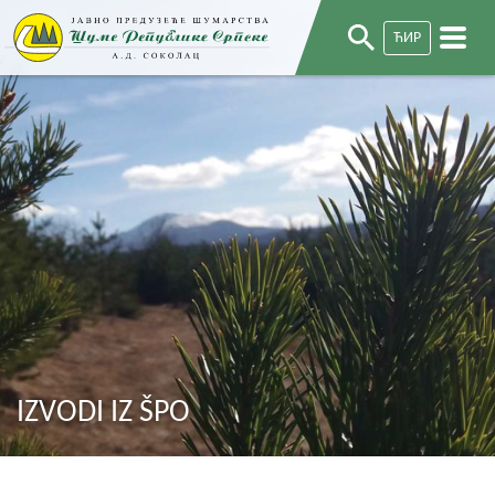
ЋИР
IZVODI IZ ŠPO