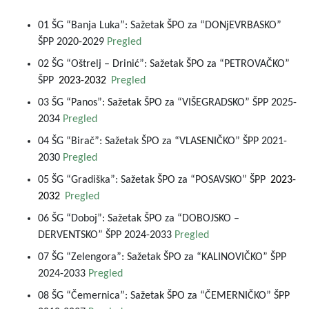
01 ŠG “Banja Luka”: Sažetak ŠPO za “DONjEVRBASKO”
ŠPP 2020-2029
Pregled
02 ŠG “Oštrelj – Drinić”: Sažetak ŠPO za “PETROVAČKO”
ŠPP
2023-2032
Pregled
03 ŠG “Panos”: Sažetak ŠPO za “VIŠEGRADSKO” ŠPP 2025-
2034
Pregled
04 ŠG “Birač”: Sažetak ŠPO za “VLASENIČKO” ŠPP 2021-
2030
Pregled
05 ŠG “Gradiška”: Sažetak ŠPO za “POSAVSKO” ŠPP
2023-
2032
Pregled
06 ŠG “Doboj”: Sažetak ŠPO za “DOBOJSKO –
DERVENTSKO” ŠPP 2024-2033
Pregled
07 ŠG “Zelengora”: Sažetak ŠPO za “KALINOVIČKO” ŠPP
2024-2033
Pregled
08 ŠG “Čemernica”: Sažetak ŠPO za “ČEMERNIČKO” ŠPP