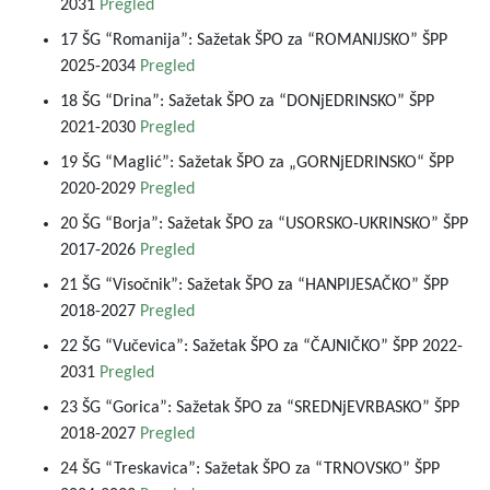
2031
Pregled
17 ŠG “Romanija”: Sažetak ŠPO za “ROMANIJSKO” ŠPP
2025-2034
Pregled
18 ŠG “Drina”: Sažetak ŠPO za “DONjEDRINSKO” ŠPP
2021-2030
Pregled
19 ŠG “Maglić”: Sažetak ŠPO za „GORNjEDRINSKO“ ŠPP
2020-2029
Pregled
20 ŠG “Borja”: Sažetak ŠPO za “USORSKO-UKRINSKO” ŠPP
2017-2026
Pregled
21 ŠG “Visočnik”: Sažetak ŠPO za “HANPIJESAČKO” ŠPP
2018-2027
Pregled
22 ŠG “Vučevica”: Sažetak ŠPO za “ČAJNIČKO” ŠPP 2022-
2031
Pregled
23 ŠG “Gorica”: Sažetak ŠPO za “SREDNjEVRBASKO” ŠPP
2018-2027
Pregled
24 ŠG “Treskavica”: Sažetak ŠPO za “TRNOVSKO” ŠPP