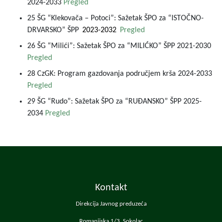
2024-2033
Pregled
25 ŠG “Klekovača – Potoci”: Sažetak ŠPO za “ISTOČNO-
DRVARSKO” ŠPP
2023-2032
Pregled
26 ŠG “Milići”: Sažetak ŠPO za “MILIĆKO” ŠPP 2021-2030
Pregled
28 CzGK: Program gazdovanja područjem krša 2024-2033
Pregled
29 ŠG “Rudo”: Sažetak ŠPO za “RUĐANSKO” ŠPP 2025-
2034
Pregled
Kontakt
Direkcija Javnog preduzeća
Romanijska 1/3, Sokolac